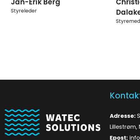
Jan-Erik Berg
Christ
Styreleder
Dalake
Styreme
Kontak
Adresse:
S
Lillestrøm
Epost:
inf