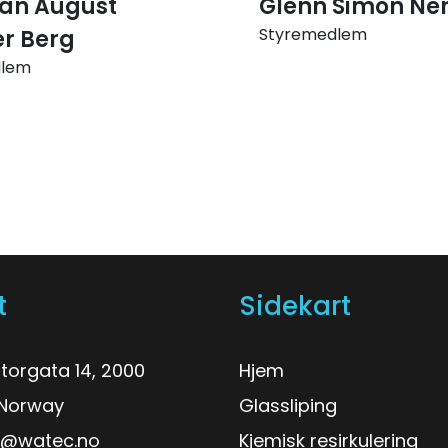
ian August
Glenn Simon Ne
Styremedlem
r Berg
dlem
t
Sidekart
torgata 14, 2000
Hjem
, Norway
Glassliping
o@watec.no
Kjemisk resirkulering