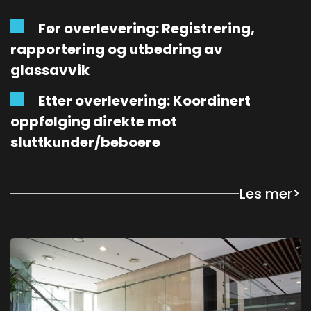
Før overlevering: Registrering,
rapportering og utbedring av
glassavvik
Etter overlevering: Koordinert
oppfølging direkte mot
sluttkunder/beboere
Les mer
>
Vi har systemer for:
Befaring og vurdering av skadens
karakter