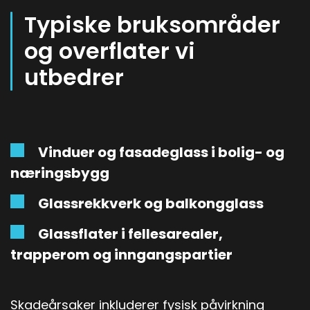
Vår prosess benytter egnet kjemi og
Typiske bruksområder
slipemateriell utviklet spesielt for arkitektonisk
og overflater vi
glass. Dette gir dokumenterbare resultater
utbedrer
uten behov for demontering eller utskifting. Vi
omtaler dette som teknisk glassliping – et
presisjonsarbeid som skiller seg fra
tradisjonell vinduspuss.
Vinduer og fasadeglass i bolig- og
næringsbygg
Glassrekkverk og balkongglass
Glassflater i fellesarealer,
trapperom og inngangspartier
Skadeårsaker inkluderer fysisk påvirkning